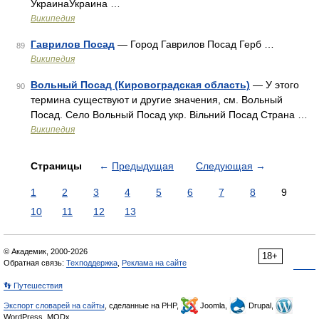
УкраинаУкраина …
Википедия
Гаврилов Посад
— Город Гаврилов Посад Герб …
89
Википедия
Вольный Посад (Кировоградская область)
— У этого
90
термина существуют и другие значения, см. Вольный
Посад. Село Вольный Посад укр. Вільний Посад Страна …
Википедия
Страницы
←
Предыдущая
Следующая
→
1
2
3
4
5
6
7
8
9
10
11
12
13
© Академик, 2000-2026
18+
Обратная связь:
Техподдержка
,
Реклама на сайте
👣 Путешествия
Экспорт словарей на сайты
, сделанные на PHP,
Joomla,
Drupal,
WordPress, MODx.