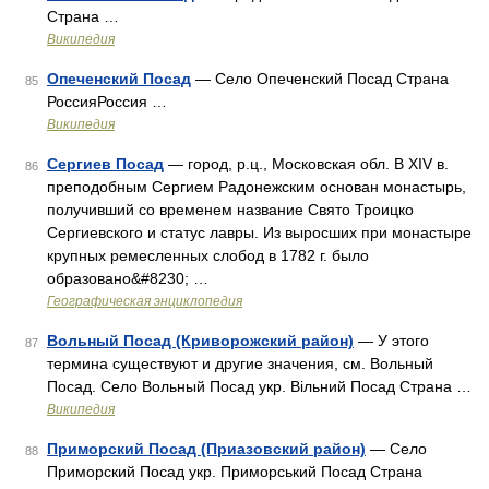
Страна …
Википедия
Опеченский Посад
— Село Опеченский Посад Страна
85
РоссияРоссия …
Википедия
Сергиев Посад
— город, р.ц., Московская обл. В XIV в.
86
преподобным Сергием Радонежским основан монастырь,
получивший со временем название Свято Троицко
Сергиевского и статус лавры. Из выросших при монастыре
крупных ремесленных слобод в 1782 г. было
образовано&#8230; …
Географическая энциклопедия
Вольный Посад (Криворожский район)
— У этого
87
термина существуют и другие значения, см. Вольный
Посад. Село Вольный Посад укр. Вільний Посад Страна …
Википедия
Приморский Посад (Приазовский район)
— Село
88
Приморский Посад укр. Приморський Посад Страна